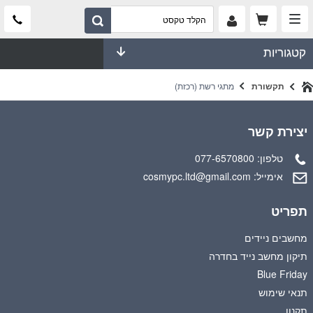
קטגוריות
תקשורת
מתגי רשת (רכזת)
יצירת קשר
טלפון:
077-6570800
אימייל:
cosmypc.ltd@gmail.com
תפריט
מחשבים ניידים
תיקון מחשב נייד בחדרה
Blue Friday
תנאי שימוש
תקנון