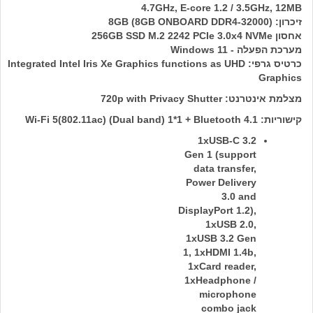
4.7GHz, E-core 1.2 / 3.5GHz, 12MB
זיכרון: (8GB (8GB ONBOARD DDR4-32000
אחסון 256GB SSD M.2 2242 PCIe 3.0x4 NVMe
מערכת הפעלה - Windows 11
כרטיס גרפי: Integrated Intel Iris Xe Graphics functions as UHD
Graphics
מצלמת אינטרנט: 720p with Privacy Shutter
קישוריות: Wi-Fi 5(802.11ac) (Dual band) 1*1 + Bluetooth 4.1
1xUSB-C 3.2
Gen 1 (support
data transfer,
Power Delivery
3.0 and
DisplayPort 1.2),
1xUSB 2.0,
1xUSB 3.2 Gen
1, 1xHDMI 1.4b,
1xCard reader,
1xHeadphone /
microphone
combo jack