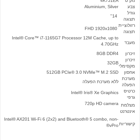
מק"ט
4K7J1EA
צבע
Aluminium, Silver
גודל
14''
תצוגה
רזולוציית
FHD 1920x1080
תצוגה
Intel® Core™ i7-1165G7 Processor 12M Cache, up to
מעבד
4.70GHz
זיכרון
8GB DDR4
זיכרון
32GB
מקסימלי
אחסון
512GB PCIe® 3.0 NVMe™ M.2 SSD
מערכת
ללא מערכת הפעלה
הפעלה
כרטיס
Intel® Iris® Xe Graphics
גרפי
720p HD camera
מצלמת
אינטרנט
Intel® AX201 Wi-Fi 6 (2x2) and Bluetooth® 5 combo, non-
קישוריות
vPro®