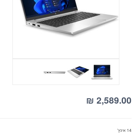
₪
2,589.00
14 אינץ'